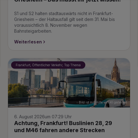
S1 und S2 halten stadtauswärts nicht in Frankfurt-
Griesheim – der Haltausfall gilt seit dem 31. Mai bis
voraussichtlich 8. November wegen
Bahnsteigarbeiten.
Weiterlesen
Frankfurt, Öffentlicher Verkehr, Top Thema
Bild ist mit Hilfe von KI generiert
6. August 2026
um 07:29 Uhr
Achtung, Frankfurt! Buslinien 28, 29
und M46 fahren andere Strecken