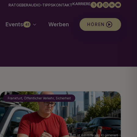
KARRIERE
RATGEBER
AUDIO-TIPPS
KONTAKT
1
Events
Werben
HÖREN
41
Frankfurt, Öffentlicher Verkehr, Sicherheit
Bild ist mit Hilfe von KI generiert