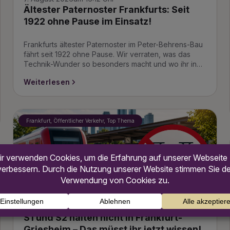
Ältester Paternoster Frankfurts: Seit
1922 ohne Pause im Einsatz!
Frankfurts ältester Paternoster im Peter-Behrens-Bau
fährt seit 1922 ohne Pause. Wir verraten, was das
Technik-Wunder so besonders macht und wo ihr in…
Weiterlesen
Frankfurt, Öffentlicher Verkehr, Top Thema
Bild ist mit Hilfe von KI generiert
6. August 2026
um 14:50 Uhr
S1 und S2 halten nicht in Frankfurt-
Griesheim – Das müsst ihr jetzt wissen!