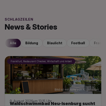
SCHLAGZEILEN
News & Stories
Alle
Bildung
Blaulicht
Football
Frankf
Frankfurt, Restaurant Checker, Wirtschaft und Arbeit
Bild ist mit Hilfe von KI generiert
9. August 2026
um 13:15 Uhr
Waldschwimmbad Neu-Isenburg sucht