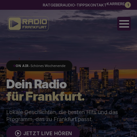
KARRIERE
RATGEBER
AUDIO-TIPPS
KONTAKT
1
ON AIR
–
Schönes Wochenende
Dein Radio
für Frankfurt.
Lokale Geschichten, die besten Hits und das
Programm, das zu Frankfurt passt.
JETZT LIVE HÖREN