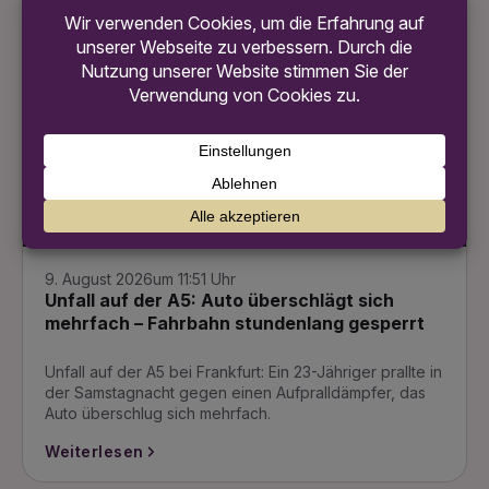
Weiterlesen
Blaulicht, Frankfurt, Sicherheit
Bild ist mit Hilfe von KI generiert
9. August 2026
um 11:51 Uhr
Unfall auf der A5: Auto überschlägt sich
mehrfach – Fahrbahn stundenlang gesperrt
Unfall auf der A5 bei Frankfurt: Ein 23-Jähriger prallte in
der Samstagnacht gegen einen Aufpralldämpfer, das
Auto überschlug sich mehrfach.
Weiterlesen