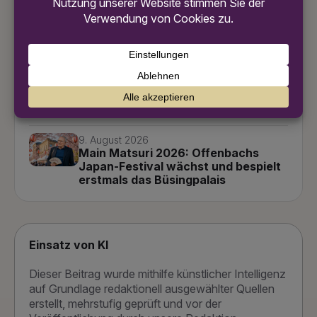
Weitere News
9. August 2026
Neu ab Frankfurt: Condor fliegt jetzt
täglich nach Tel Aviv!
9. August 2026
Experiminta Frankfurt: Wo ist das
neue Zuhause? Das Rätsel geht
weiter
9. August 2026
Main Matsuri 2026: Offenbachs
Japan-Festival wächst und bespielt
erstmals das Büsingpalais
Einsatz von KI
Dieser Beitrag wurde mithilfe künstlicher Intelligenz
auf Grundlage redaktionell ausgewählter Quellen
erstellt, mehrstufig geprüft und vor der