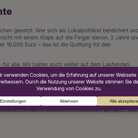
nte
chen gesetzt. Wer sich als Lokalpolitiker bereichert un
nicht mit einem Klaps auf die Finger davon. 2 Jahre un
r 16.000 Euro – das ist die Quittung für den
 – für alle. Wir halten euch weiter auf dem Laufenden.
ankfurt, der Sound der Weltstadt!
politiker verkaufte falsche Wohnbescheinigungen – jetz