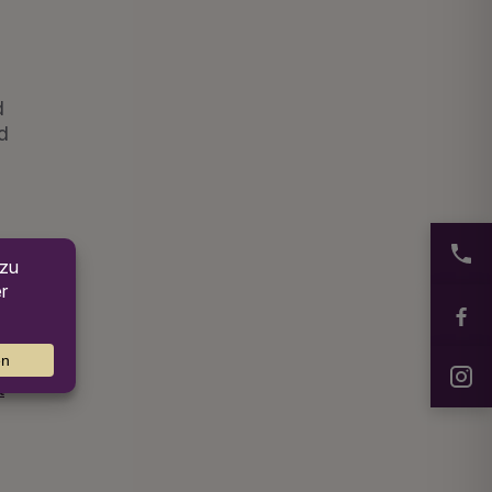
d
d
t