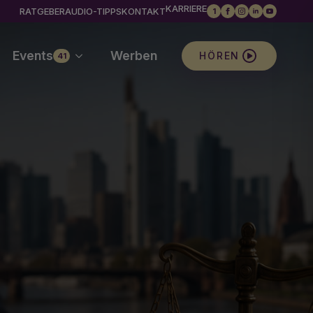
KARRIERE
RATGEBER
AUDIO-TIPPS
KONTAKT
1
Events
Werben
HÖREN
41