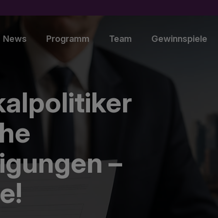
News
Programm
Team
Gewinnspiele
alpolitiker
che
igungen –
e!