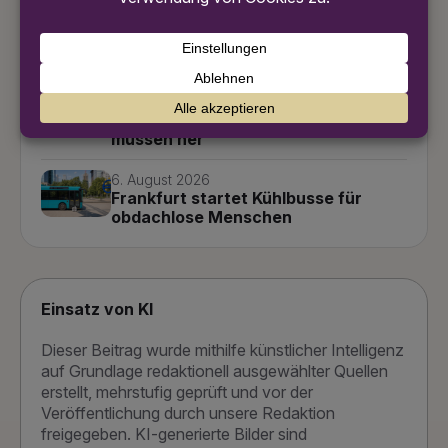
CDU Frankfurt wählt Vorstand
einstimmig – starkes Zeichen der
Einigkeit
7. August 2026
Frankfurt und das Kinderheim-
Unrecht: Mehr als nur Räume
müssen her
6. August 2026
Frankfurt startet Kühlbusse für
obdachlose Menschen
Einsatz von KI
Dieser Beitrag wurde mithilfe künstlicher Intelligenz
auf Grundlage redaktionell ausgewählter Quellen
erstellt, mehrstufig geprüft und vor der
Veröffentlichung durch unsere Redaktion
freigegeben. KI-generierte Bilder sind