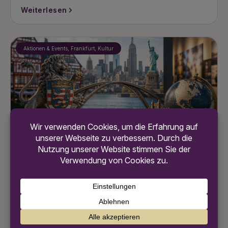
Weiterlesen
Aktionen & Events, Frankfurt, Kultur
Bild ist mit Hilfe von KI generiert
7. August 2026
um 18:58 Uhr
Mehr als Elvis: Was Hessen und die USA
verbindet – Wanderausstellung macht’s
sichtbar!
Die Wanderausstellung „Mehr als Elvis“ zeigt, wie eng
Hessen und die USA wirklich verbunden sind – weit
über Popkultur hinaus. Jetzt entdecken!
Weiterlesen