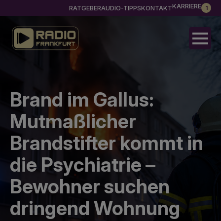
KARRIERE
RATGEBER
AUDIO-TIPPS
KONTAKT
1
Brand im Gallus:
Mutmaßlicher
Brandstifter kommt in
die Psychiatrie –
Bewohner suchen
dringend Wohnung