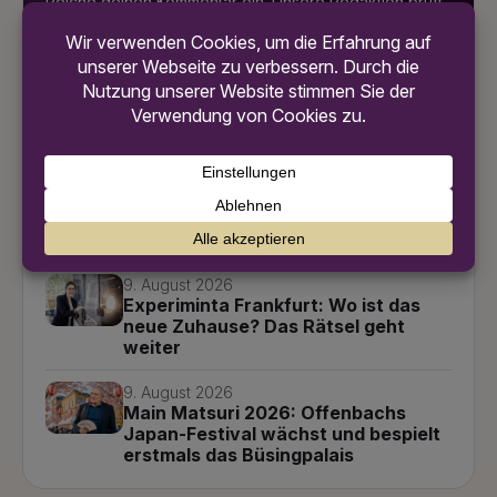
Reiche deinen Kommentar ein. Unsere Redaktion prüft
deinen Beitrag vor der Veröffentlichung.
Jetzt Beitrag senden
Weitere News
9. August 2026
Neu ab Frankfurt: Condor fliegt jetzt
täglich nach Tel Aviv!
9. August 2026
Experiminta Frankfurt: Wo ist das
neue Zuhause? Das Rätsel geht
weiter
9. August 2026
Main Matsuri 2026: Offenbachs
Japan-Festival wächst und bespielt
erstmals das Büsingpalais