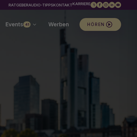
KARRIERE
RATGEBER
AUDIO-TIPPS
KONTAKT
1
Events
Werben
HÖREN
41