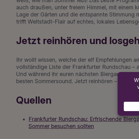
weiß, wie man Sommer lebt! Das beste Programm
auch draußen, unter freiem Himmel, mit einem küh
Lage der Gärten und die entspannte Stimmung ma
trifft Weltstadt-Flair auf echtes, lokales Lebens
Jetzt reinhören und losge
Ihr wollt wissen, welche der elf Empfehlungen a
vollständige Liste der Frankfurter Rundschau – a
Und während ihr euren nächsten Biergarten-Besu
besten Sommersound. Jetzt reinhören – und dan
Quellen
Frankfurter Rundschau: Erfrischende Biergä
Sommer besuchen sollten