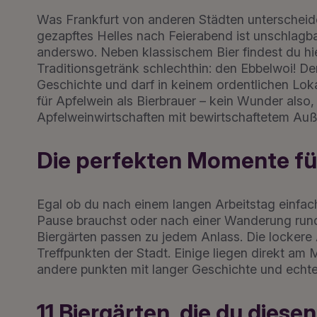
Was Frankfurt von anderen Städten unterscheidet?
gezapftes Helles nach Feierabend ist unschlagbar 
anderswo. Neben klassischem Bier findest du hie
Traditionsgetränk schlechthin: den Ebbelwoi! Der
Geschichte und darf in keinem ordentlichen Lokal
für Apfelwein als Bierbrauer – kein Wunder also,
Apfelweinwirtschaften mit bewirtschaftetem Auß
Die perfekten Momente fü
Egal ob du nach einem langen Arbeitstag einfach
Pause brauchst oder nach einer Wanderung rund
Biergärten passen zu jedem Anlass. Die locker
Treffpunkten der Stadt. Einige liegen direkt am
andere punkten mit langer Geschichte und echtem
11 Biergärten, die du dies