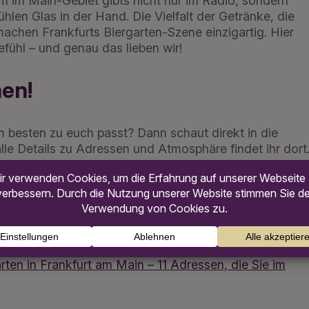
 im Main-Gebiet gibts nicht nur im Radio, sondern
len Glas in der Hand. Die Vielfalt der Getränke, die
chen Frankfurts Biergarten-Szene einzigartig. Hier
gefühl – und genau das lieben wir!
hen!
m besten zu euch passt? Dann schaut direkt in die
lle Details zu Adressen und Atmosphäre findet ihr dort
ch plant, begleitet euch Radio Frankfurt mit dem
n raus in den Frankfurter Sommer! 🌞🍺
rten in Frankfurt am Main – 11 Adressen, die Sie im