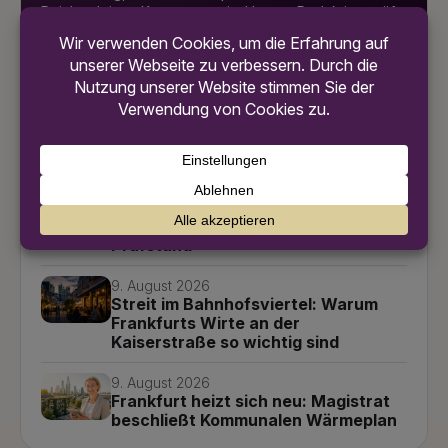
Reiche deinen Kommentar ein. Unsere Redaktion prüft
deinen Beitrag vor der Veröffentlichung.
Jetzt Beitrag senden
Weitere News
9. August 2026
Täglich ein Dutzend Aufzüge defekt:
Barrierefreiheit in Frankfurt auf dem
Prüfstand
9. August 2026
Streit im Bahnhofsviertel: Warum
Frankfurts Wirte an der
Kaiserstraße so wichtig sind
9. August 2026
Frankfurt heizt sich neu: Magistrat
beschließt Kommunalen Wärmeplan