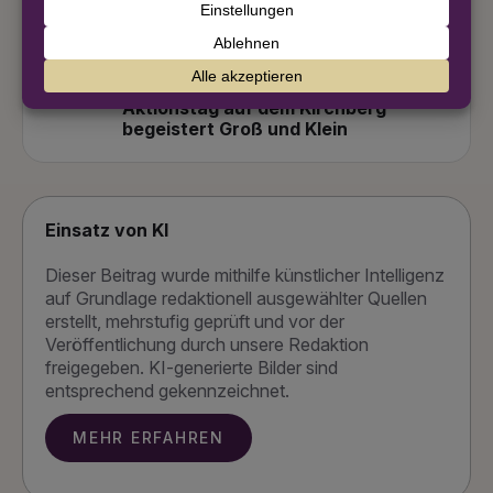
Eintracht weiter von Champions
League träumen
8. August 2026
Sossenheim kann nachhaltig:
Aktionstag auf dem Kirchberg
begeistert Groß und Klein
Einsatz von KI
Dieser Beitrag wurde mithilfe künstlicher Intelligenz
auf Grundlage redaktionell ausgewählter Quellen
erstellt, mehrstufig geprüft und vor der
Veröffentlichung durch unsere Redaktion
freigegeben. KI-generierte Bilder sind
entsprechend gekennzeichnet.
MEHR ERFAHREN