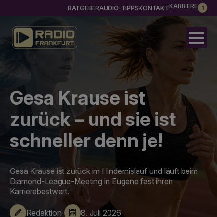
KARRIERE
RATGEBER
AUDIO-TIPPS
KONTAKT
1
Gesa Krause ist
zurück – und sie ist
schneller denn je!
Gesa Krause ist zurück im Hindernislauf und läuft beim
Diamond-League-Meeting in Eugene fast ihren
Karrierebestwert.
·
Redaktion
8. Juli 2026