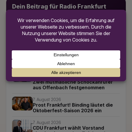
Dein Beitrag für Radio Frankfurt
Ob Meinung, Hinweis oder persönliche Geschichte:
Reiche deinen Kommentar ein. Unsere Redaktion prüft
deinen Beitrag vor der Veröffentlichung.
Jetzt Beitrag senden
Weitere News
7. August 2026
Schlag gegen falsche Polizisten:
Zwei mutmaßliche Schockanrufer
aus Offenbach festgenommen
7. August 2026
Prost Frankfurt! Binding läutet die
Oktoberfest-Saison 2026 ein
7. August 2026
CDU Frankfurt wählt Vorstand