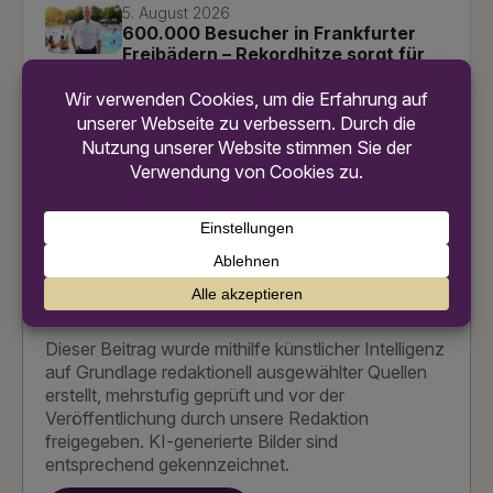
5. August 2026
600.000 Besucher in Frankfurter
Freibädern – Rekordhitze sorgt für
Rekordzahlen!
5. August 2026
Jakob Leisler, Lebkuchen &
Selterswasser: Was die Hessen-
USA-Ausstellung noch alles zu
bieten hat!
Einsatz von KI
Dieser Beitrag wurde mithilfe künstlicher Intelligenz
auf Grundlage redaktionell ausgewählter Quellen
erstellt, mehrstufig geprüft und vor der
Veröffentlichung durch unsere Redaktion
freigegeben. KI-generierte Bilder sind
entsprechend gekennzeichnet.