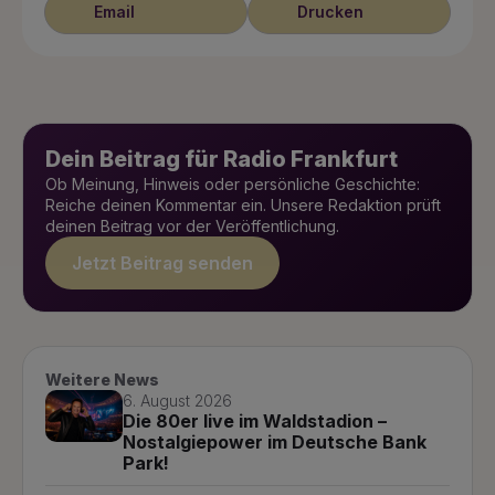
Email
Drucken
Dein Beitrag für Radio Frankfurt
Ob Meinung, Hinweis oder persönliche Geschichte:
Reiche deinen Kommentar ein. Unsere Redaktion prüft
deinen Beitrag vor der Veröffentlichung.
Jetzt Beitrag senden
Weitere News
6. August 2026
Die 80er live im Waldstadion –
Nostalgiepower im Deutsche Bank
Park!