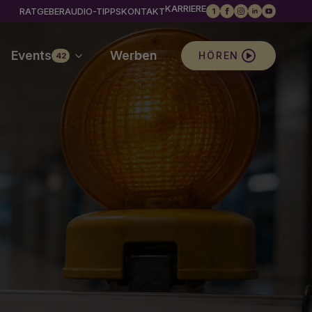
KARRIERE
RATGEBER
AUDIO-TIPPS
KONTAKT
1
Events
Werben
HÖREN
42