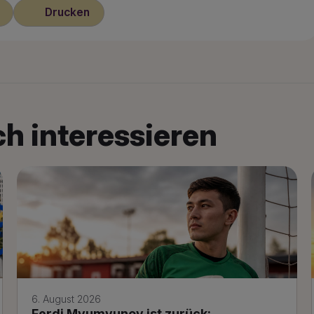
Drucken
h interessieren
6. August 2026
Ferdi Myumyunov ist zurück: