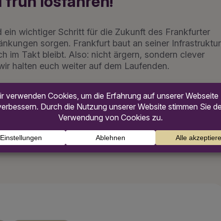
 früh losfahren!
in wichtiger Schritt für die Zukunft des Frankfurter
nkungen sorgen. Frankfurt baut an seiner Infrastruktur
im Takt bleibt. Also: nicht ärgern, sondern clever
 wir halten euch weiter auf dem Laufenden.
omplett aus – Ersatzverkehr eingerichtet – fnp.de
im Rhein-Main-Gebiet ab 10. Juli! – Radio Frankfurt