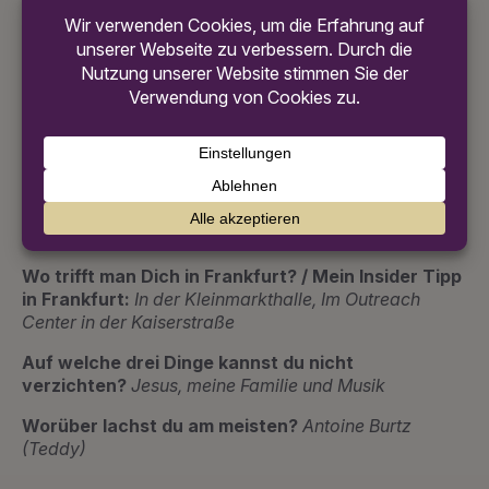
Bibel und einem Kaffee
Was andere über mich sagen?…
dass ich viel rede
und immer ein offenes Ohr hab
Wenn ich nicht gerade esse, schlafe oder
arbeite…
dann bin ich in der Move Church
Bei dieser Serie verlasse ich die Couch nicht
mehr:
„House of David“
Was ich an Frankfurt liebe:
Die krassen Gegensätze
Wo trifft man Dich in Frankfurt? / Mein Insider Tipp
in Frankfurt:
In der Kleinmarkthalle, Im Outreach
Center in der Kaiserstraße
Auf welche drei Dinge kannst du nicht
verzichten?
Jesus, meine Familie und Musik
Worüber lachst du am meisten?
Antoine Burtz
(Teddy)