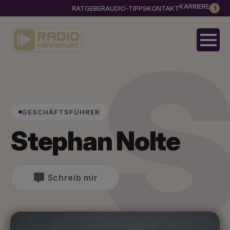
KARRIERE
RATGEBER
AUDIO-TIPPS
KONTAKT
1
GESCHÄFTSFÜHRER
Stephan Nolte
Schreib mir