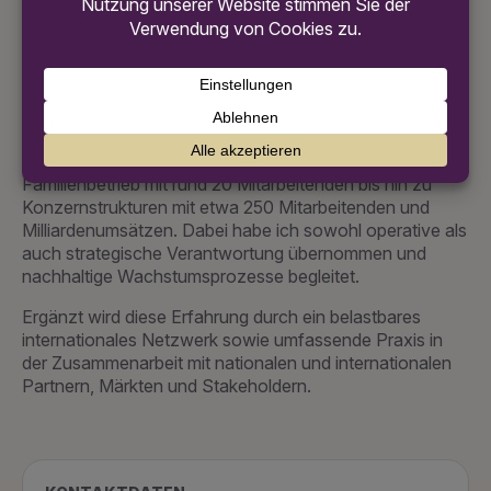
Erfahrung in kleinen und mittelständischen Unternehmen
gesammelt. Mein beruflicher Werdegang umfasst
verschiedene Branchen, darunter Gastronomie,
Einzelhandel, Immobilienwirtschaft sowie Touristik.
Ich war maßgeblich am Aufbau und an der
Weiterentwicklung von Unternehmen unterschiedlicher
Größenordnungen beteiligt – vom inhabergeführten
Familienbetrieb mit rund 20 Mitarbeitenden bis hin zu
Konzernstrukturen mit etwa 250 Mitarbeitenden und
Milliardenumsätzen. Dabei habe ich sowohl operative als
auch strategische Verantwortung übernommen und
nachhaltige Wachstumsprozesse begleitet.
Ergänzt wird diese Erfahrung durch ein belastbares
internationales Netzwerk sowie umfassende Praxis in
der Zusammenarbeit mit nationalen und internationalen
Partnern, Märkten und Stakeholdern.