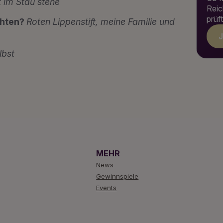
t im Stau stehe
Reic
prüf
chten?
Roten Lippenstift, meine Familie und
J
lbst
MEHR
News
Gewinnspiele
Events