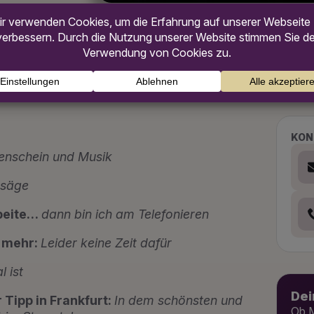
KON
enschein und Musik
nsäge
rbeite…
dann bin ich am Telefonieren
t mehr:
Leider keine Zeit dafür
l ist
Dei
r Tipp in Frankfurt:
In dem schönsten und
Ob M