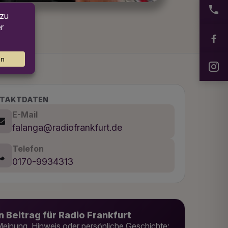
TAKTDATEN
E-Mail
falanga@radiofrankfurt.de
Telefon
0170-9934313
n Beitrag für Radio Frankfurt
einung, Hinweis oder persönliche Geschichte: