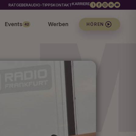
KARRIERE
RATGEBER
AUDIO-TIPPS
KONTAKT
1
Events
Werben
HÖREN
42