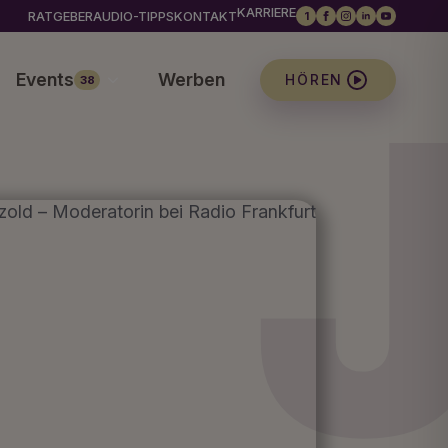
KARRIERE
RATGEBER
AUDIO-TIPPS
KONTAKT
1
Events
Werben
HÖREN
38