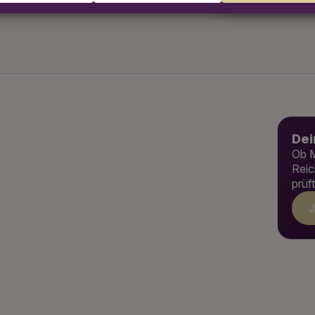
Dei
Ob M
Reic
prüf
J