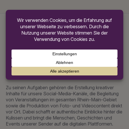
ÜBER ATTILA RETEI
Attila begann seinen Weg bei Radio Frankfurt im Rahmen
eines Praktikums und entwickelte sich schnell zu einem
festen Bestandteil unseres Teams. Heute unterstützt er
die gesamte Unternehmensgruppe in den Bereichen
Social Media, Content-Produktion und digitale
Kommunikation.
Zu seinen Aufgaben gehören die Erstellung kreativer
Inhalte für unsere Social-Media-Kanäle, die Begleitung
von Veranstaltungen im gesamten Rhein-Main-Gebiet
sowie die Produktion von Foto- und Videocontent direkt
vor Ort. Dabei schafft er authentische Einblicke hinter die
Kulissen und bringt die Menschen, Geschichten und
Events unserer Sender auf die digitalen Plattformen.