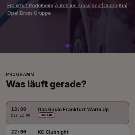
Frankfurt Rödelheim
|
Autohaus Brass
|
Seat
|
Cupra
|
Kia
|
Opel
|
Brass Gruppe
PROGRAMM
Was läuft gerade?
18:00
Das Radio Frankfurt Warm Up
bis 22:00
ON AIR
22:00
KC Clubnight