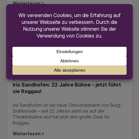
Weiterlesen
Frankfurt, Kultur, Politik
Bild ist mit Hilfe von KI generiert
8. August 2026
um 16:15 Uhr
Iris Sandhofen: 22 Jahre Bühne – jetzt führt
sie Roggau!
Iris Sandhofen ist die neue Ortsvorsteherin von Burg-
Gräfenrode – seit 22 Jahren steht sie auf der
Theaterbühne und hat jetzt drei große Ziele für
Roggau.
Weiterlesen