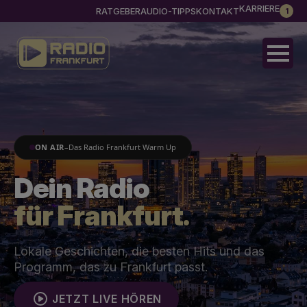
KARRIERE
RATGEBER
AUDIO-TIPPS
KONTAKT
1
ON AIR
–
Das Radio Frankfurt Warm Up
Dein Radio
für Frankfurt.
Lokale Geschichten, die besten Hits und das
Programm, das zu Frankfurt passt.
JETZT LIVE HÖREN