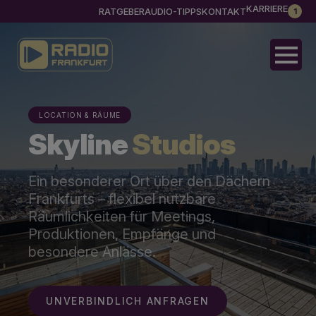
KARRIERE
RATGEBER
AUDIO-TIPPS
KONTAKT
1
LOCATION & RÄUME
Skyline
Studios
Ein besonderer Ort über den Dächern
Frankfurts – flexibel nutzbare
Räumlichkeiten für Meetings,
Produktionen, Empfänge und
besondere Anlässe.
UNVERBINDLICH ANFRAGEN