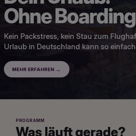
Lassen Sie sich beim Autohaus Brass in Frankfu
Informationen zur EV-Förderung 2026.
Webseite Rödelheim:
Frankfurt Rödelheim
|
Autohaus Brass
|
Seat
|
Cup
PROGRAMM
Was läuft gerade?