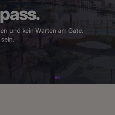
rt-Rödelheim unverbindlich vormerken und erhalten Sie
ra
|
Kia
|
Opel
|
Brass Gruppe