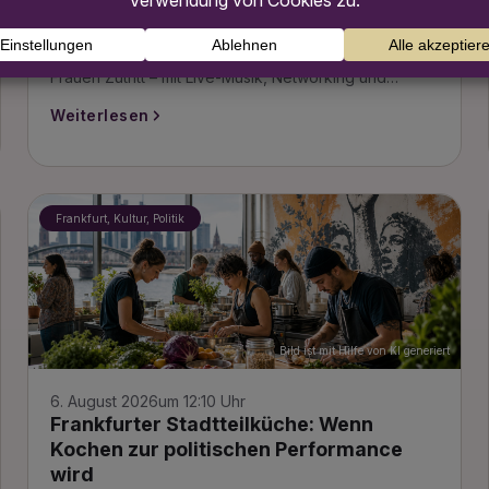
Beim Frankfurter Oktoberfest 2026 feiert die erste
Ladies Wiesn Premiere: Am 16. September haben nur
Frauen Zutritt – mit Live-Musik, Networking und…
Weiterlesen
Frankfurt, Kultur, Politik
Bild ist mit Hilfe von KI generiert
6. August 2026
um 12:10 Uhr
Frankfurter Stadtteilküche: Wenn
Kochen zur politischen Performance
wird