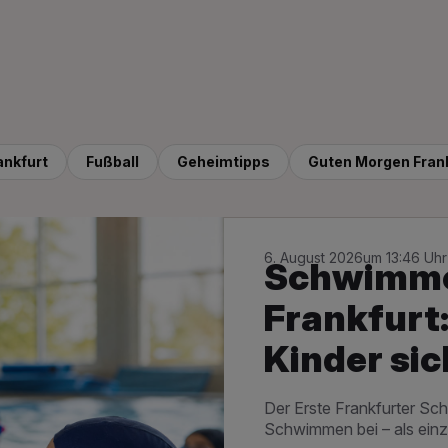
ankfurt
Fußball
Geheimtipps
Guten Morgen Fran
6. August 2026
um 13:46 Uhr
Schwimmen
Frankfurt:
Kinder sic
Der Erste Frankfurter Sc
Schwimmen bei – als einz