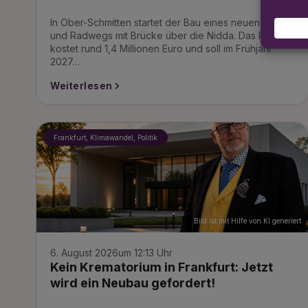
In Ober-Schmitten startet der Bau eines neuen Fuß-
und Radwegs mit Brücke über die Nidda. Das Projekt
kostet rund 1,4 Millionen Euro und soll im Frühjahr
2027…
Weiterlesen
Frankfurt, Klimawandel, Politik
Bild ist mit Hilfe von KI generiert
6. August 2026
um 12:13 Uhr
Kein Krematorium in Frankfurt: Jetzt
wird ein Neubau gefordert!