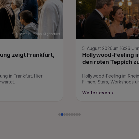
Bild ist mit Hilfe von KI generiert
30. Juli 2026
um 10:20 Uhr
: Die Taunale bringt
Frankfurt Galaxy: Ju
anderen Mut!
 begeistert bis Sonntag mit
Julian ist der einzige Mann
Interview erzählt er, warum
Weiterlesen