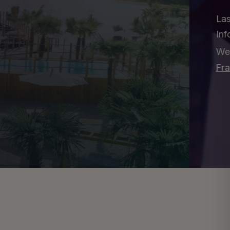
Verkehrsführung in Hofheim zu informieren –
Autofahrer standen p...
 alle
100 Tage Terminal 3: Fraport-Chef
zieht Bilanz – und das Ergebnis
überrascht
Fraport-Chef Dr. Stefan Schulte zieht nach 100
Tagen Terminal 3 eine positive Bilanz: zwei
Millionen...
Zwei Millionen Euro über der
Konstablerwache: Frankfurts neues
Kunstwerk spaltet die Meinungen
Zwei Millionen Euro über der Konstablerwache:
Frankfurts neue Netzskulptur „A Sky Full of Hope
...
Bis zu 37 Grad: Extreme Hitze und
Gewitter – das erwartet euch in
Frankfurt und Hessen
Bis zu 37 Grad und tropische Nächte: Der DWD
warnt vor extremer Hitze in Hessen und
Frankfurt. Wann ...
Flugchaos am Flughafen Frankfurt: 3,4