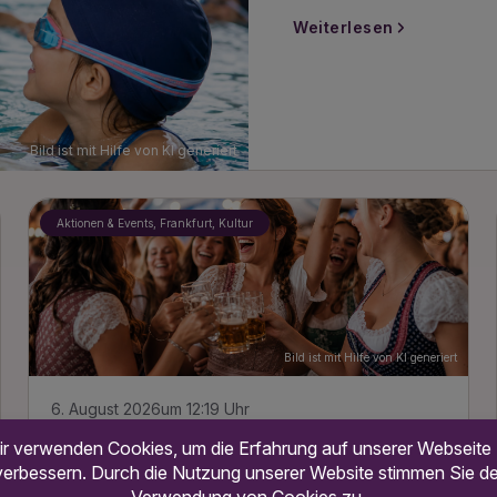
Weiterlesen
Bild ist mit Hilfe von KI generiert
Aktionen & Events, Frankfurt, Kultur
Bild ist mit Hilfe von KI generiert
6. August 2026
um 12:19 Uhr
Ladies Wiesn Frankfurt: Ein Abend nur
für Frauen beim Frankfurter
Oktoberfest