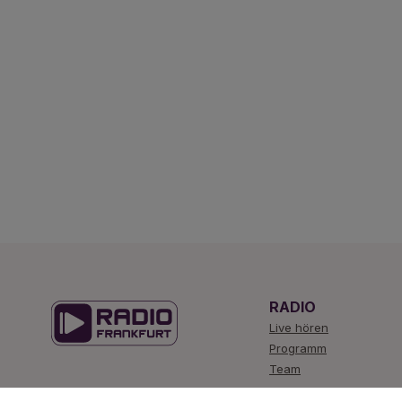
RADIO
Live hören
Programm
Team
Radio Frankfurt 95.1 - Dein lokales