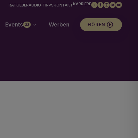
KARRIERE
RATGEBER
AUDIO-TIPPS
KONTAKT
1
Events
Werben
HÖREN
33