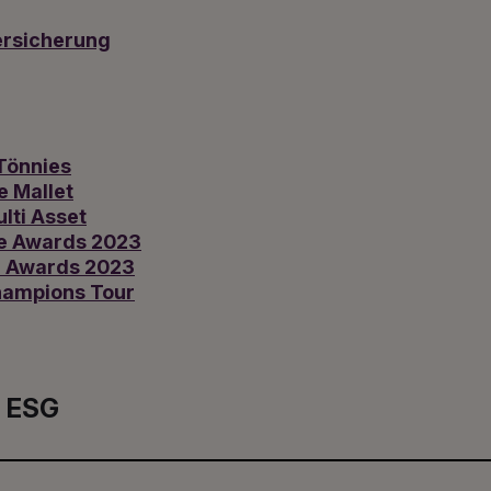
ersicherung
Tönnies
e Mallet
lti Asset
e Awards 2023
n Awards 2023
hampions Tour
ESG