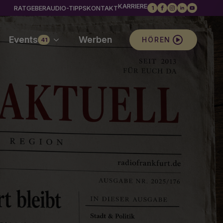
KARRIERE
RATGEBER
AUDIO-TIPPS
KONTAKT
1
Events
Werben
HÖREN
41