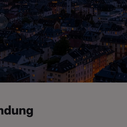
M
endung