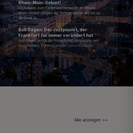
Rhein-Main-Gebiet!
Hitzewelle zum Ferienwochenende: Im Rhein-
Main-Gebiet steigen die Temperaturen auf bis zu
36 Grad. A...
Bob Degen: Der Jazzpianist, der
Frankfurt für immer verändert hat
Bob Degen prägt die Frankfurter Jazzszene seit
den 1960ern. Erfahre, wie der amerikanische
Pianist a...
Leylaland in Praunheim: Reality-Star
Leyla Heiter eröffnet ihren eigenen
Penny-Markt
Reality-Star Leyla Heiter hat in Frankfurt-
Praunheim die Penny-Filiale „Leylaland
Achtung, Frankfurt! Straßburger
Straße bleibt Einbahnstraße bis 1.
September
Die Straßburger Straße in Frankfurt bleibt bis 1.
Alle anzeigen >>
September Einbahnstraße in Richtung Osten. Alle
In...