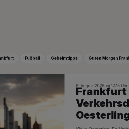
ankfurt
Fußball
Geheimtipps
Guten Morgen Fran
8. August 2026
um 17:15 Uhr
Frankfurt 
Verkehrsd
Oesterlin