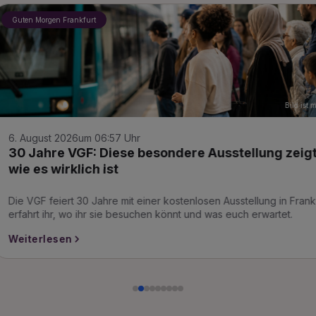
Guten Morgen Frankfurt
Bild ist mit Hilfe von KI generiert
7. August 2026
um 09:19 Uhr
ung zeigt Frankfurt,
Hollywood-Feeling i
den roten Teppich zu
ung in Frankfurt. Hier
Hollywood-Feeling im Rhein
rwartet.
Filmen, Stars, Workshops un
Weiterlesen