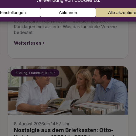
33.800 Euro Schulden!
Der Frankfurter Ortsbeirat 10 steckt plötzlich mit
33.800 Euro in den Miesen – weil der Magistrat
Rücklagen einkassierte. Was das für lokale Vereine
bedeutet.
Weiterlesen
Bildung, Frankfurt, Kultur
Bild ist mit Hilfe von KI generiert
8. August 2026
um 14:57 Uhr
Nostalgie aus dem Briefkasten: Otto-