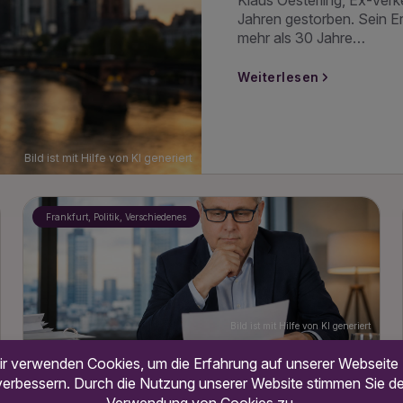
Klaus Oesterling, Ex-Verk
Jahren gestorben. Sein E
mehr als 30 Jahre…
Weiterlesen
Bild ist mit Hilfe von KI generiert
Frankfurt, Politik, Verschiedenes
Bild ist mit Hilfe von KI generiert
8. August 2026
um 17:09 Uhr
Schock für den Ortsbeirat 10: Plötzlich