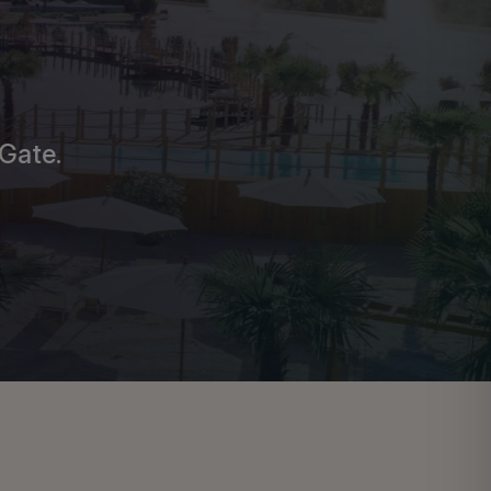
her
In einem Frankfurter Kinderheim wurden Kinder
misshandelt – die Stadt schuldet den Opfern eine
echte...
S1 und S2 halten nicht in Frankfurt-
Griesheim – Das müsst ihr jetzt
wissen!
S1 und S2 halten stadtauswärts nicht in Frankfurt-
Griesheim – der Haltausfall gilt seit dem 31. Mai ...
Neuer Radweg in Ober-Schmitten: 1,4
Millionen Euro für Brücke über die
Nidda
In Ober-Schmitten startet der Bau eines neuen
Fuß- und Radwegs mit Brücke über die Nidda.
Das Projek...
Grillverbot an der Gänsbrüh: Security
soll Waldbrandgefahr stoppen
Grillverbot an der Gänsbrüh bei Dudenhofen:
Wegen Waldbrandgefahr ist die Anlage gesperrt –
und die ...
Frankfurter Childhood-Haus: