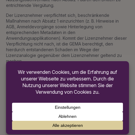
entrichtende Vergütung.
Der Lizenznehmer verpflichtet sich, beschränkende
Maßnahmen nach Absatz 1 einzurichten (z. B. Hinweise in
AGB, Anmeldevorgänge sowie Hinterlegung von
entsprechenden Metadaten in den
Anwendungsapplikationen). Kommt der Lizenznehmer dieser
Verpflichtung nicht nach, ist die GEMA berechtigt, den
hierdurch entstandenen Schaden im Wege der
Lizenzanalogie gegenüber dem Lizenznehmer geltend zu
machen.
Die Parteien sind sich einig, dass es jedoch zulässig ist, die
Sendung bzw. Online-Angebote gemäß § 1 und § 2 auf der
Homepage und Apps des Lizenznehmers sowie auf der
Plattform “Radioplayer” (radioplayer.de) wiederzugeben.
Dies umfasst nicht die darüberhinausgehende Einbettung des
Radioplayers durch Dritte.
Die vorstehenden Regelungen in den Absätzen 1 bis 3 sind
ohne Präjudiz für zukünftige Regelungen. Die GEMA und der
Verband werden sich im Jahr 2019 über etwaig erforderliche
Anpassungen verständigen.