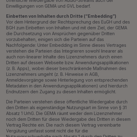
öffentliche Wiedergabe von Audio-Streams auch der
Einwilligungen von GEMA und GVL bedarf.
Einbetten von Inhalten durch Dritte (“Embedding”)
Vor dem Hintergrund der Rechtsprechung des EuGH und des
BGH zum Einbetten von Inhalten und mit dem Ziel, der GEMA
die Durchsetzung von Ansprüchen gegenüber Dritten
vorzubehalten, einigen sich die Parteien auf das
Nachfolgende: Unter Embedding im Sinne dieses Vertrages
verstehen die Parteien das Integrieren sowohl linearer als
auch non-linearer Inhalte des Lizenznehmers durch einen
Dritten auf dessen Webseite bzw. Anwendungsapplikationen
(z. B. Apps), wobei dieser beschränkende Maßnahmen des
Lizenznehmers umgeht (z. B. Hinweise in AGB,
Anmeldevorgänge sowie Hinterlegung von entsprechenden
Metadaten in den Anwendungsapplikationen) und hierdurch
Endnutzern den Zugang zu diesen Inhalten ermöglicht.
Die Parteien verstehen diese öffentliche Wiedergabe durch
den Dritten als eigenständige Nutzungsart im Sinne von § 31
Absatz 1 UrhG. Die GEMA räumt weder dem Lizenznehmer
noch dem Dritten für diese Wiedergabe des Dritten in diesem
Vertrag Rechte ein. Die nach diesem Vertrag vereinbarte
Vergütung umfasst somit nicht die für die
Nutzungssachverhalte nach Absatz 1 durch den Dritten zu