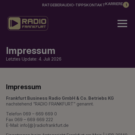
KARRIERE
RATGEBER
AUDIO-TIPPS
KONTAKT
1
Impressum
Letztes Update: 4. Juli 2026
Impressum
Frankfurt Business Radio GmbH & Co. Betriebs KG
nachstehend “RADIO FRANKFURT” genannt.
Telefon 069 – 669 669 0
Fax 069 – 669 669 222
E-Mail: info[@]radiofrankfurt.de