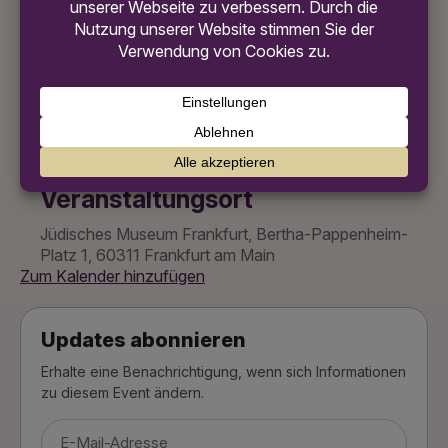
Veranstalter
Tourismus- und Congress GmbH Frankfurt am
Main
ZUM VERANSTALTER
Veranstaltungsort
Jüdisches Museum Frankfurt, Bertha-Pappenheim-
Platz 1, 60311 Frankfurt am Main
Zum Kalender hinzufügen
Updates abonnieren
Erhalte eine Benachrichtigung, wenn sich Informationen
zu diesem Event ändern.