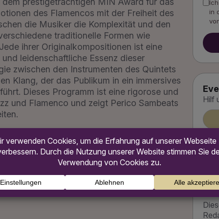
 dem prestigeträchtigen MIN Award für das
Ic
otionen des Flamencos mit der Freiheit des
in 
von
rschen die Musiker die Komplexität und den
erschiedene traditionelle Formen wie
 Jede ihrer Originalkompositionen ist eine
e und leidenschaftliche Essenz dieser
rgie zwischen den Instrumenten des Quintets
en Klang, der das Publikum in ein immersives
Eve
ührt. Dieses Programm ist eine rigorose und
Hilf
azz und Flamenco und zeigt Perico Sambeats
iten.
e
e
Ein
Dies
Reda