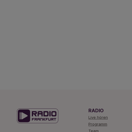
RADIO
Live hören
Programm
Team