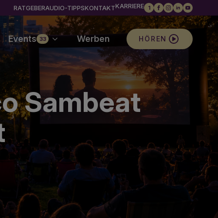
KARRIERE
RATGEBER
AUDIO-TIPPS
KONTAKT
1
Events
Werben
HÖREN
33
ico Sambeat
t