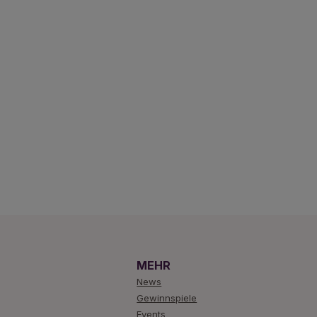
MEHR
News
Gewinnspiele
Events