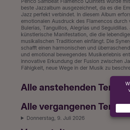
Perico Sambeat Flamenco Quintets wurde mit
beste Jazzalbum ausgezeichnet, da es die Em
Jazz perfekt verbindet. In diesem Album erfo
emotionalen Ausdruck des Flamencos durch v
Bulerías, Tanguillos, Alegrías und Seguidillas.
künstlerische Manifestation, die die lebendig
musikalischen Traditionen einfängt. Die Syne
schafft einen harmonischen und überraschend
und emotional bewegendes Musikerlebnis entf
innovative Erkundung der Fusion zwischen J
Fähigkeit, neue Wege in der Musik zu beschre
Alle anstehenden Termin
Alle vergangenen Termin
Donnerstag, 9. Juli 2026