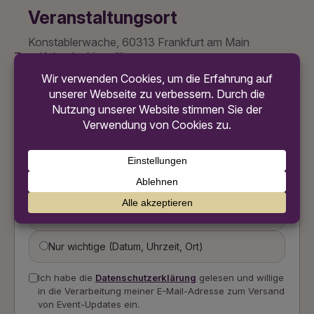
Veranstaltungsort
Konstablerwache, 60313 Frankfurt am Main
Zum Kalender hinzufügen
Updates abonnieren
Erhalte eine Benachrichtigung, wenn sich Informationen
zu diesem Event ändern.
Alle Änderungen
Nur wichtige (Datum, Uhrzeit, Ort)
Ich habe die
Datenschutzerklärung
gelesen und willige
in die Verarbeitung meiner E-Mail-Adresse zum Versand
von Event-Updates ein.