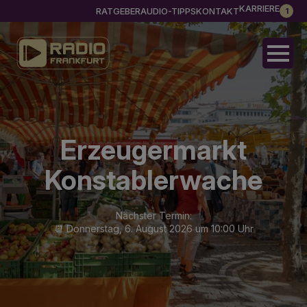
KARRIERE
RATGEBER
AUDIO-TIPPS
KONTAKT
1
Erzeugermarkt
Konstablerwache
Nächster Termin:
📆 Donnerstag, 6. August 2026 um 10:00 Uhr