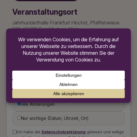
Veranstaltungsort
Jahrhunderthalle Frankfurt Höchst, Pfaffenwiese
301, 65929 Frankfurt am Main
Zum Kalender hinzufügen
Updates abonnieren
Erhalte eine Benachrichtigung, wenn sich Informationen
zu diesem Event ändern.
Alle Änderungen
Nur wichtige (Datum, Uhrzeit, Ort)
Ich habe die
Datenschutzerklärung
gelesen und willige