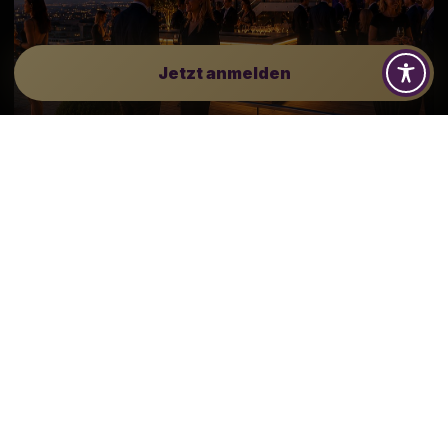
Jetzt anmelden
DER ANMELDUNG ERFORDERLICH
Exklusiver Abend über
Frankfurt.
Club27 steht für ausgewählte Business-Abende in
besonderer Atmosphäre – exklusiv für Inhaber
einer aktiven Club27 Werbemitgliedschaft von