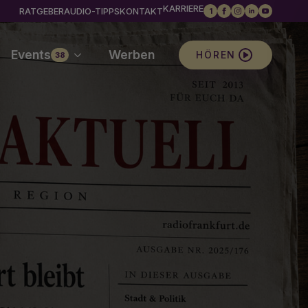
KARRIERE
RATGEBER
AUDIO-TIPPS
KONTAKT
1
Events
Werben
HÖREN
38