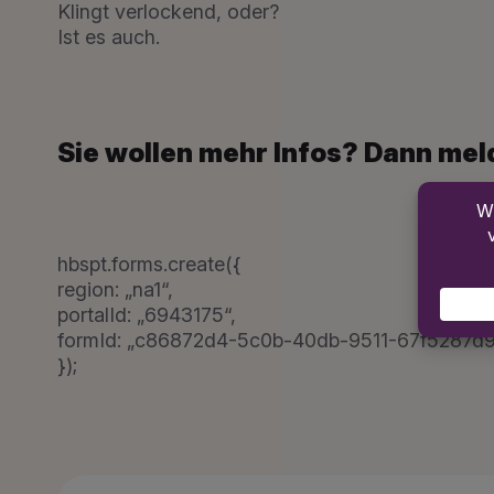
Klingt verlockend, oder?
Ist es auch.
Sie wollen mehr Infos? Dann meld
hbspt.forms.create({
region: „na1“,
portalId: „6943175“,
formId: „c86872d4-5c0b-40db-9511-67f5287d
});